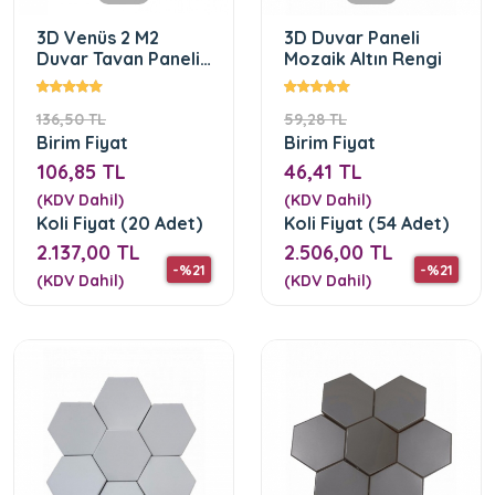
3D Venüs 2 M2
3D Duvar Paneli
Duvar Tavan Paneli
Mozaik Altın Rengi
Siyah Rengi
136,50 TL
59,28 TL
Birim Fiyat
Birim Fiyat
106,85 TL
46,41 TL
(KDV Dahil)
(KDV Dahil)
Koli Fiyat (20 Adet)
Koli Fiyat (54 Adet)
2.137,00 TL
2.506,00 TL
-%21
-%21
(KDV Dahil)
(KDV Dahil)