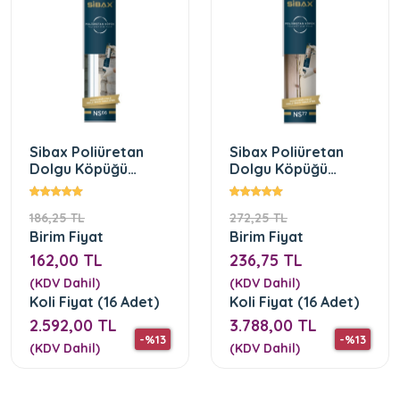
Sibax Poliüretan
Sibax Poliüretan
Dolgu Köpüğü
Dolgu Köpüğü
NS66(600Gr.)
NS77(750mL)
186,25 TL
272,25 TL
Birim Fiyat
Birim Fiyat
162,00 TL
236,75 TL
(KDV Dahil)
(KDV Dahil)
Koli Fiyat (16 Adet)
Koli Fiyat (16 Adet)
2.592,00 TL
3.788,00 TL
-%13
-%13
(KDV Dahil)
(KDV Dahil)