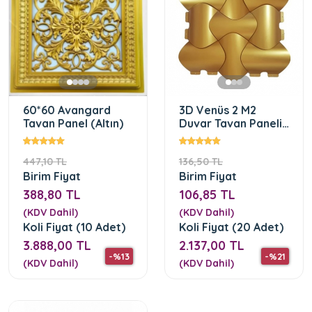
60*60 Avangard
3D Venüs 2 M2
Tavan Panel (Altın)
Duvar Tavan Paneli
Altın Rengi
447,10 TL
136,50 TL
Birim Fiyat
Birim Fiyat
388,80 TL
106,85 TL
(KDV Dahil)
(KDV Dahil)
Koli Fiyat (10 Adet)
Koli Fiyat (20 Adet)
3.888,00 TL
2.137,00 TL
-%13
-%21
(KDV Dahil)
(KDV Dahil)