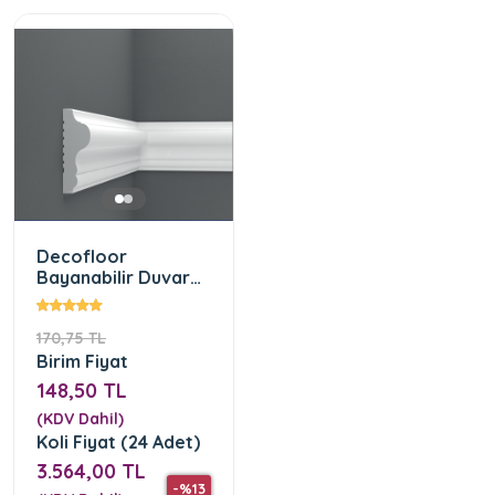
Decofloor
Bayanabilir Duvar
Çıtası 6 cm (DF-
6017)
170,75 TL
Birim Fiyat
148,50 TL
(KDV Dahil)
Koli Fiyat (24 Adet)
3.564,00 TL
-%13