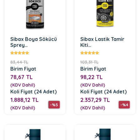
Sibax Boya Sökücü
Sibax Lastik Tamir
Sprey
Kiti
SB8000(400mL)
SB9000(400mL)
83,44 TL
103,31 TL
Birim Fiyat
Birim Fiyat
78,67 TL
98,22 TL
(KDV Dahil)
(KDV Dahil)
Koli Fiyat (24 Adet)
Koli Fiyat (24 Adet)
1.888,12 TL
2.357,29 TL
-%5
-%4
(KDV Dahil)
(KDV Dahil)