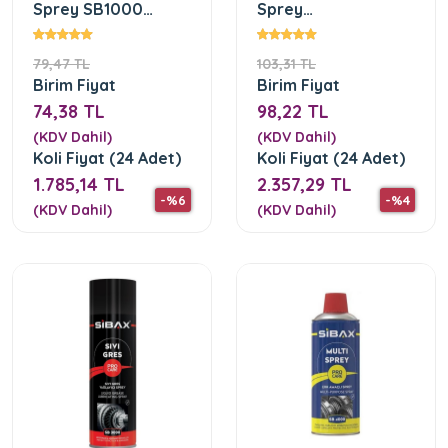
Sprey SB1000
Sprey
(500mL)
SB2000(400mL)
79,47 TL
103,31 TL
Birim Fiyat
Birim Fiyat
74,38 TL
98,22 TL
(KDV Dahil)
(KDV Dahil)
Koli Fiyat (24 Adet)
Koli Fiyat (24 Adet)
1.785,14 TL
2.357,29 TL
-%6
-%4
(KDV Dahil)
(KDV Dahil)