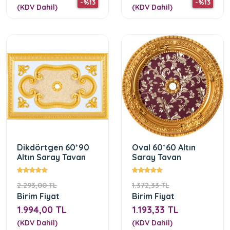
-%13
-%13
(KDV Dahil)
(KDV Dahil)
Dikdörtgen 60*90
Oval 60*60 Altın
Altın Saray Tavan
Saray Tavan
2.293,00 TL
1.372,33 TL
Birim Fiyat
Birim Fiyat
1.994,00 TL
1.193,33 TL
(KDV Dahil)
(KDV Dahil)