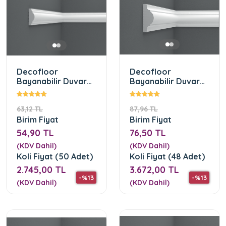
Decofloor
Decofloor
Bayanabilir Duvar
Bayanabilir Duvar
Çıtası 2,5 cm (DF-
Çıtası 4 cm (DF-
2513)
4018)
63,12 TL
87,96 TL
Birim Fiyat
Birim Fiyat
54,90 TL
76,50 TL
(KDV Dahil)
(KDV Dahil)
Koli Fiyat (50 Adet)
Koli Fiyat (48 Adet)
2.745,00 TL
3.672,00 TL
-%13
-%13
(KDV Dahil)
(KDV Dahil)