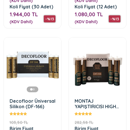
(KDV Dahil)
(KDV Dahil)
Koli Fiyat (30 Adet)
Koli Fiyat (12 Adet)
1.944,00 TL
1.080,00 TL
-%13
-%13
(KDV Dahil)
(KDV Dahil)
Decofloor Üniversal
MONTAJ
Silikon (DF-166)
YAPIŞTIRICISI HIGH
TACK (DF-350)
103,50 TL
282,58 TL
Birim Fiyat
Birim Fiyat