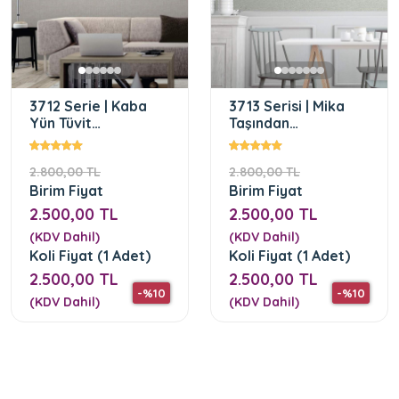
3712 Serie | Kaba
3713 Serisi | Mika
Yün Tüvit
Taşından
Dokusundan
Esinlenilmiş Sade
Esinlenilmiş Duvar
Dokulu Duvar Kağıdı
2.800,00 TL
2.800,00 TL
Kağıdı
Birim Fiyat
Birim Fiyat
2.500,00 TL
2.500,00 TL
(KDV Dahil)
(KDV Dahil)
Koli Fiyat (1 Adet)
Koli Fiyat (1 Adet)
2.500,00 TL
2.500,00 TL
-%10
-%10
(KDV Dahil)
(KDV Dahil)