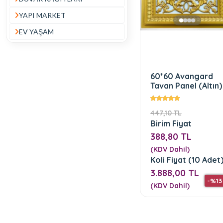
YAPI MARKET
EV YAŞAM
60*60 Avangard
Tavan Panel (Altın)
447,10 TL
Birim Fiyat
388,80 TL
(KDV Dahil)
Koli Fiyat (10 Adet
3.888,00 TL
-%13
(KDV Dahil)