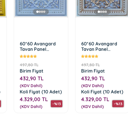
60*60 Avangard
60*60 Avangard
Tavan Panel
Tavan Panel
(Beyaz Altın)
(Bronz)
497,80 TL
497,80 TL
Birim Fiyat
Birim Fiyat
432,90 TL
432,90 TL
(KDV Dahil)
(KDV Dahil)
)
Koli Fiyat (10 Adet)
Koli Fiyat (10 Adet)
4.329,00 TL
4.329,00 TL
-%13
-%13
(KDV Dahil)
(KDV Dahil)