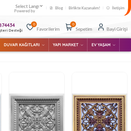
Blog
Birlikte Kazanalım!
İletişim
Powered by
0
0
874434
Favorilerim
Sepetim
Bayi Girişi
teri Desteği
DUVAR KAĞITLARI
YAPI MARKET
EV YAŞAM