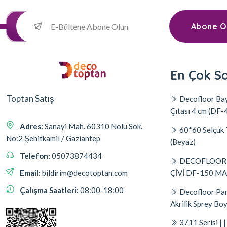
Abone O
En Çok S
Toptan Satış
Decofloor Bay
Çıtası 4 cm (DF-
Adres:
Sanayi Mah. 60310 Nolu Sok.
60*60 Selçuk 
No:2 Şehitkamil / Gaziantep
(Beyaz)
Telefon:
05073874434
DECOFLOOR A
ÇİVİ DF-150 M
Email:
bildirim@decotoptan.com
Çalışma Saatleri:
08:00-18:00
Decofloor Par
Akrilik Sprey Bo
3711 Serisi |