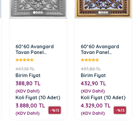
60*60 Avangard
60*60 Avangard
Tavan Panel
Tavan Panel
(Gümüş)
(Kahve)
447,10 TL
497,80 TL
Birim Fiyat
Birim Fiyat
388,80 TL
432,90 TL
(KDV Dahil)
(KDV Dahil)
Koli Fiyat (10 Adet)
Koli Fiyat (10 Adet)
3.888,00 TL
4.329,00 TL
-%13
-%13
(KDV Dahil)
(KDV Dahil)