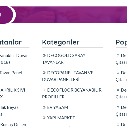
l
atanlar
Kategoriler
Pop
anabilir Duvar
DECOGOLD SARAY
Dec
4018)
TAVANLAR
Çıtas
Tavan Panel
DECOPANEL TAVAN VE
Dec
DUVAR PANELLERİ
Çıtas
KRİLİK SIVI
DECOFLOOR BOYANABİLİR
Dec
AX
PROFİLLER
Çıtas
lak Beyaz
EV YAŞAM
Dec
ya
Çıtas
YAPI MARKET
 | Kumaş Desen
Dec