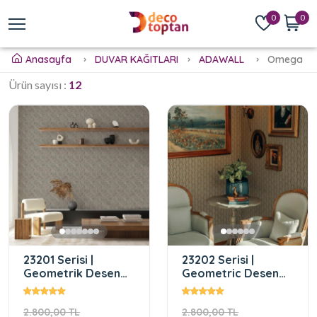
0
0
Anasayfa
DUVAR KAĞITLARI
ADAWALL
Omega
Ürün sayısı :
12
23201 Serisi |
23202 Serisi |
Geometrik Desen
Geometric Desen
Duvar Kağıdı
Duvar Kağıdı
2.800,00 TL
2.800,00 TL