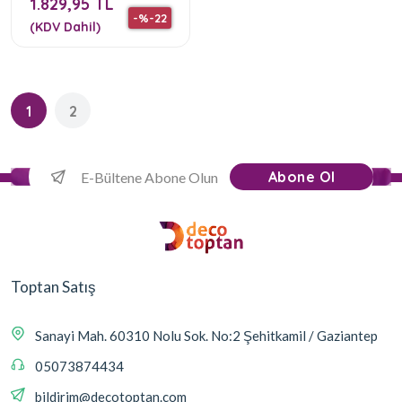
1.829,95 TL
-%-22
(KDV Dahil)
1
2
Abone Ol
Toptan Satış
Sanayi Mah. 60310 Nolu Sok. No:2 Şehitkamil / Gaziantep
05073874434
bildirim@decotoptan.com