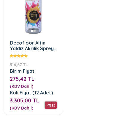
Decofloor Altın
Yaldız Akrilik Sprey
Boya
316,67 TL
Birim Fiyat
275,42 TL
(KDV Dahil)
Koli Fiyat (12 Adet)
3.305,00 TL
-%13
(KDV Dahil)