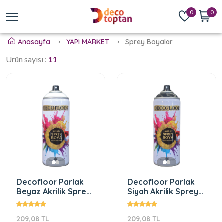
0
0
Anasayfa
YAPI MARKET
Sprey Boyalar
Ürün sayısı :
11
Decofloor Parlak
Decofloor Parlak
Beyaz Akrilik Sprey
Siyah Akrilik Sprey
Boya
Boya
209,08 TL
209,08 TL