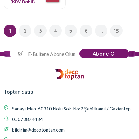
(KDV Dahil)
2
3
4
5
6
...
1
15
Abone Ol
Toptan Satış
Sanayi Mah. 60310 Nolu Sok. No:2 Şehitkamil / Gaziantep
05073874434
bildirim@decotoptan.com