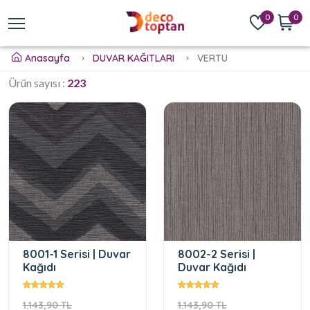
0
0
Anasayfa
DUVAR KAĞITLARI
VERTU
Ürün sayısı :
223
8001-1 Serisi | Duvar
8002-2 Serisi |
Kağıdı
Duvar Kağıdı
1.143,90 TL
1.143,90 TL