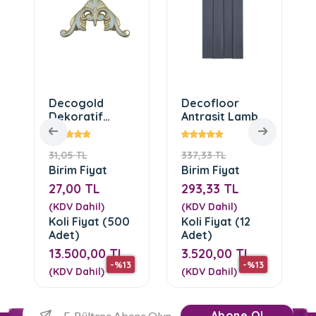
Decogold
Decofloor
Dekoratif
Antrasit Lambri
Motif ( DGM-
(DF-1201-07)
50-Bronz)
31,05 TL
337,33 TL
Birim Fiyat
Birim Fiyat
27,00 TL
293,33 TL
(KDV Dahil)
(KDV Dahil)
Koli Fiyat (500
Koli Fiyat (12
Adet)
Adet)
13.500,00 TL
3.520,00 TL
-%13
-%13
(KDV Dahil)
(KDV Dahil)
Abone Ol