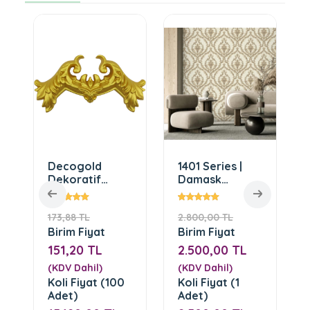
Decogold
1401 Series |
Dekoratif
Damask
Motif ( DGM-
Desenli Duvar
112-Altın)
Kağıdı
173,88 TL
2.800,00 TL
Birim Fiyat
Birim Fiyat
151,20 TL
2.500,00 TL
(KDV Dahil)
(KDV Dahil)
Koli Fiyat (100
Koli Fiyat (1
Adet)
Adet)