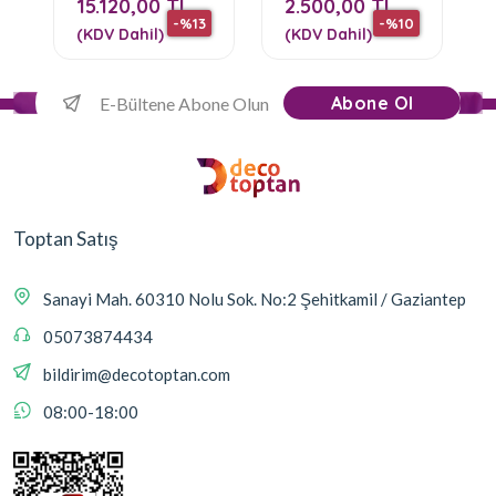
15.120,00 TL
2.500,00 TL
-%13
-%10
(KDV Dahil)
(KDV Dahil)
Abone Ol
Toptan Satış
Sanayi Mah. 60310 Nolu Sok. No:2 Şehitkamil / Gaziantep
05073874434
bildirim@decotoptan.com
08:00-18:00