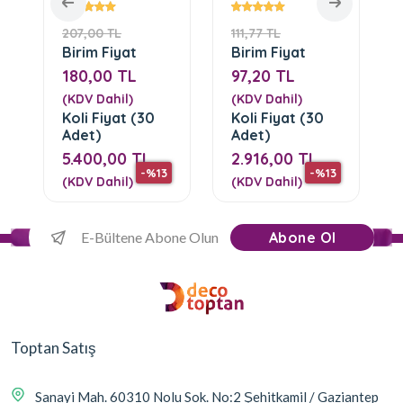
Motif ( DGM-
Boyanabilir
28-Gümüş )
Motif ( DGM-
207,00 TL
111,77 TL
28)
Birim Fiyat
Birim Fiyat
180,00 TL
97,20 TL
(KDV Dahil)
(KDV Dahil)
Koli Fiyat (30
Koli Fiyat (30
Adet)
Adet)
5.400,00 TL
2.916,00 TL
-%13
-%13
(KDV Dahil)
(KDV Dahil)
Abone Ol
Toptan Satış
Sanayi Mah. 60310 Nolu Sok. No:2 Şehitkamil / Gaziantep