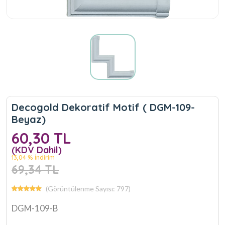
Decogold Dekoratif Motif ( DGM-109-
Beyaz)
60,30 TL
(KDV Dahil)
13,04 % İndirim
69,34 TL
(Görüntülenme Sayısı: 797)
DGM-109-B