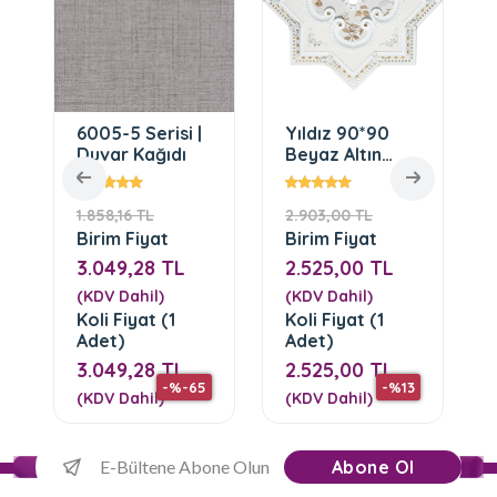
6005-5 Serisi |
Yıldız 90*90
Duvar Kağıdı
Beyaz Altın
Saray Tavan
1.858,16 TL
2.903,00 TL
Birim Fiyat
Birim Fiyat
3.049,28 TL
2.525,00 TL
(KDV Dahil)
(KDV Dahil)
Koli Fiyat (1
Koli Fiyat (1
Adet)
Adet)
3.049,28 TL
2.525,00 TL
-%-65
-%13
(KDV Dahil)
(KDV Dahil)
Abone Ol