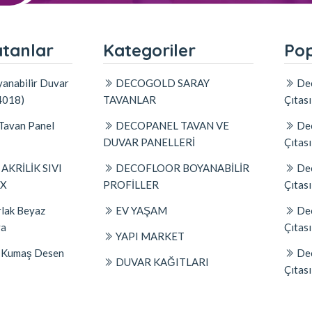
atanlar
Kategoriler
Pop
anabilir Duvar
DECOGOLD SARAY
Dec
4018)
TAVANLAR
Çıtas
Tavan Panel
DECOPANEL TAVAN VE
Dec
DUVAR PANELLERİ
Çıtas
KRİLİK SIVI
DECOFLOOR BOYANABİLİR
Dec
AX
PROFİLLER
Çıtas
lak Beyaz
EV YAŞAM
Dec
ya
Çıtas
YAPI MARKET
 | Kumaş Desen
Dec
DUVAR KAĞITLARI
Çıtas