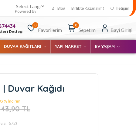
Blog
Birlikte Kazanalım!
İletişim
Powered by
0
0
874434
Favorilerim
Sepetim
Bayi Girişi
teri Desteği
DUVAR KAĞITLARI
YAPI MARKET
EV YAŞAM
i | Duvar Kağıdı
83 % İndirim
.143,90 TL
ısı: 672)