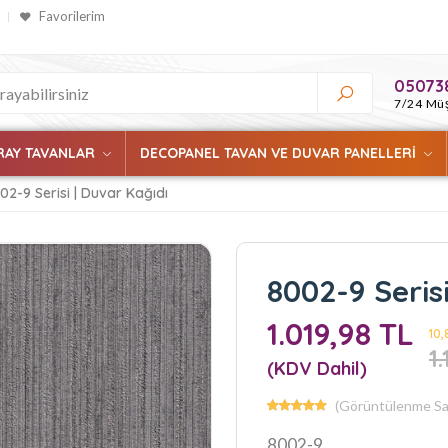
Favorilerim
05073
7/24 Müş
RAY TAVANLAR
DECOPANEL TAVAN VE DUVAR PANELLERİ
02-9 Serisi | Duvar Kağıdı
8002-9 Seris
1.019,98 TL
10,
1
(KDV Dahil)
(Görüntülenme Say
8002-9