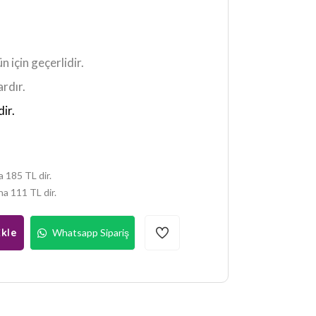
n için geçerlidir.
ardır.
dir.
a 185 TL dir.
na 111 TL dir.
kle
Whatsapp Sipariş