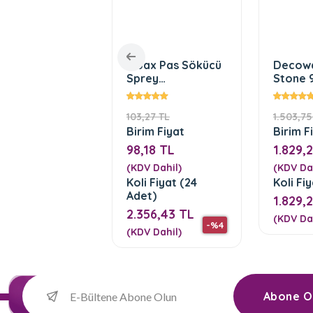
cogold
Sibax Pas Sökücü
Decowa
oratif Motif (
Sprey
Stone 
M-60-Beyaz
SB2000(400mL)
n)
7 TL
103,27 TL
1.503,75
im Fiyat
Birim Fiyat
Birim F
50 TL
98,18 TL
1.829,
 Dahil)
(KDV Dahil)
(KDV Da
i Fiyat (250
Koli Fiyat (24
Koli Fi
t)
Adet)
1.829,
625,00 TL
2.356,43 TL
(KDV Da
-%13
-%4
 Dahil)
(KDV Dahil)
Abone O