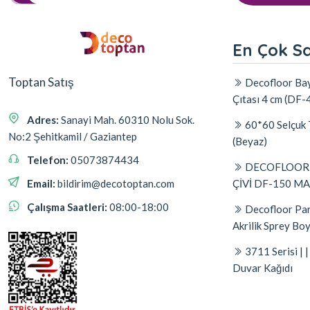
En Çok S
Toptan Satış
Decofloor Bay
Çıtası 4 cm (DF-
Adres:
Sanayi Mah. 60310 Nolu Sok.
60*60 Selçuk 
No:2 Şehitkamil / Gaziantep
(Beyaz)
Telefon:
05073874434
DECOFLOOR A
ÇİVİ DF-150 M
Email:
bildirim@decotoptan.com
Çalışma Saatleri:
08:00-18:00
Decofloor Par
Akrilik Sprey Bo
3711 Serisi |
Duvar Kağıdı