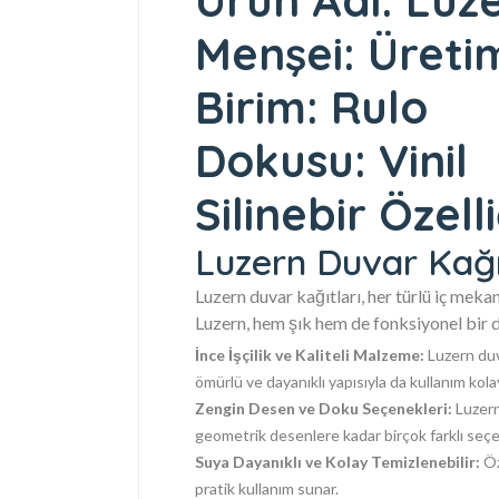
Ürün Adı: Luz
Menşei: Üreti
Birim: Rulo
Dokusu: Vinil
Silinebir Özelli
Luzern Duvar Kağıd
Luzern duvar kağıtları, her türlü iç meka
Luzern, hem şık hem de fonksiyonel bir 
İnce İşçilik ve Kaliteli Malzeme:
Luzern duv
ömürlü ve dayanıklı yapısıyla da kullanım kolay
Zengin Desen ve Doku Seçenekleri:
Luzern
geometrik desenlere kadar birçok farklı seçe
Suya Dayanıklı ve Kolay Temizlenebilir:
Öz
pratik kullanım sunar.