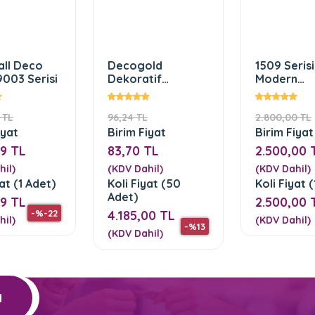
ll Deco
Decogold
1509 Serisi 
9003 Serisi
Dekoratif
Modern
Kartonpiyer (
Geometrik
DGK-4-Beyaz
Duvar Kağı
 TL
96,24 TL
2.800,00 TL
Altın)
iyat
Birim Fiyat
Birim Fiyat
29 TL
83,70 TL
2.500,00 
hil)
(KDV Dahil)
(KDV Dahil)
yat (1 Adet)
Koli Fiyat (50
Koli Fiyat 
Adet)
29 TL
2.500,00 
-%-22
4.185,00 TL
hil)
(KDV Dahil)
-%13
(KDV Dahil)
l