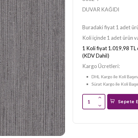
DUVAR KAĞIDI
Buradaki fiyat 1 adet ürü
Koli içinde 1 adet ürün v
1 Koli fiyat 1.019,98 TL 
(KDV Dahil)
Kargo Ücretleri:
DHL Kargo ile Koli Başın
Sürat Kargo ile Koli Başı
1
Sepete E