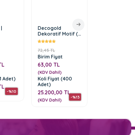
|
Decogold
Nasol Sheima
Dekoratif Motif (
TA121 Serisi
 Desen
DGM-51-Kahve)
dı
72,45 TL
2.700,00 TL
Birim Fiyat
Birim Fiyat
TL
63,00 TL
2.600,00 TL
(KDV Dahil)
(KDV Dahil)
(1 Adet)
Koli Fiyat (400
Koli Fiyat (1 A
Adet)
TL
2.600,00 TL
-%10
25.200,00 TL
(KDV Dahil)
-%13
(KDV Dahil)